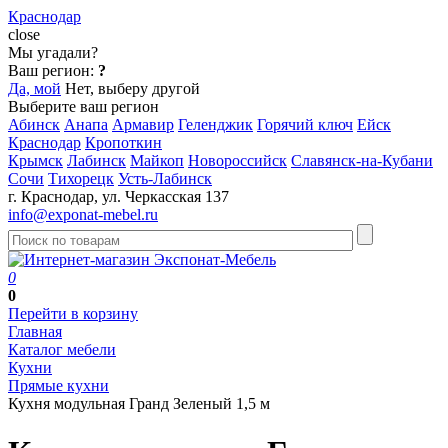
Краснодар
close
Мы угадали?
Ваш регион:
?
Да, мой
Нет, выберу другой
Выберите ваш регион
Абинск
Анапа
Армавир
Геленджик
Горячий ключ
Ейск
Краснодар
Кропоткин
Крымск
Лабинск
Майкоп
Новороссийск
Славянск-на-Кубани
Сочи
Тихорецк
Усть-Лабинск
г. Краснодар, ул. Черкасская 137
info@exponat-mebel.ru
0
0
Перейти в корзину
Главная
Каталог мебели
Кухни
Прямые кухни
Кухня модульная Гранд Зеленый 1,5 м