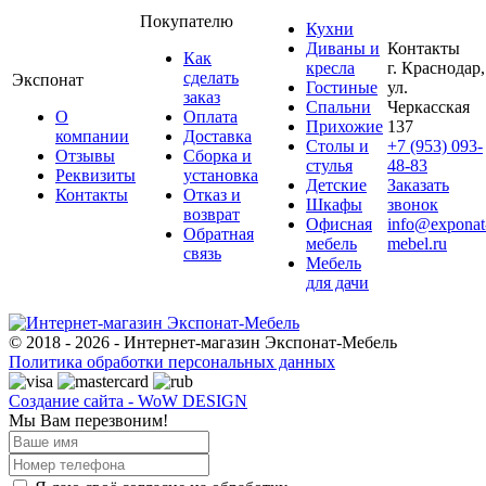
Покупателю
Кухни
Диваны и
Контакты
Как
кресла
г. Краснодар,
сделать
Экспонат
Гостиные
ул.
заказ
Спальни
Черкасская
О
Оплата
Прихожие
137
компании
Доставка
Столы и
+7 (953) 093-
Отзывы
Сборка и
стулья
48-83
Реквизиты
установка
Детские
Заказать
Контакты
Отказ и
Шкафы
звонок
возврат
Офисная
info@exponat
Обратная
мебель
mebel.ru
связь
Мебель
для дачи
© 2018 - 2026 - Интернет-магазин Экспонат-Мебель
Политика обработки персональных данных
Создание сайта - WoW DESIGN
Мы Вам перезвоним!