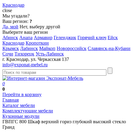
Краснодар
close
Мы угадали?
Ваш регион:
?
Да, мой
Нет, выберу другой
Выберите ваш регион
Абинск
Анапа
Армавир
Геленджик
Горячий ключ
Ейск
Краснодар
Кропоткин
Крымск
Лабинск
Майкоп
Новороссийск
Славянск-на-Кубани
Сочи
Тихорецк
Усть-Лабинск
г. Краснодар, ул. Черкасская 137
info@exponat-mebel.ru
0
0
Перейти в корзину
Главная
Каталог мебели
Комплектующие мебели
Кухонные модули
ГВПГС 800 Шкаф верхний гориз глубокий высокий стекло
Гранд