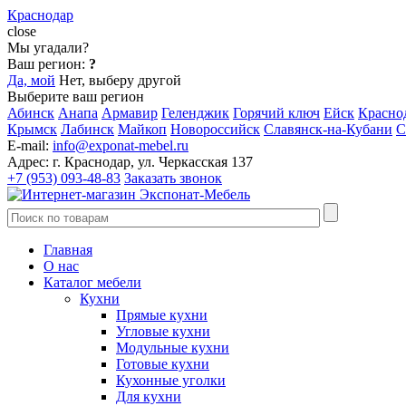
Краснодар
close
Мы угадали?
Ваш регион:
?
Да, мой
Нет, выберу другой
Выберите ваш регион
Абинск
Анапа
Армавир
Геленджик
Горячий ключ
Ейск
Красно
Крымск
Лабинск
Майкоп
Новороссийск
Славянск-на-Кубани
С
E-mail:
info@exponat-mebel.ru
Адрес:
г. Краснодар, ул. Черкасская 137
+7 (953) 093-48-83
Заказать звонок
Главная
О нас
Каталог мебели
Кухни
Прямые кухни
Угловые кухни
Модульные кухни
Готовые кухни
Кухонные уголки
Для кухни