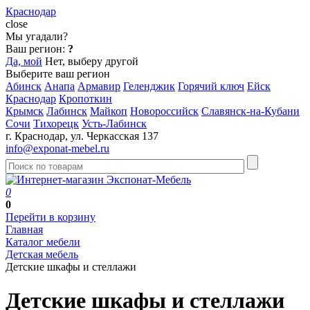
Краснодар
close
Мы угадали?
Ваш регион:
?
Да, мой
Нет, выберу другой
Выберите ваш регион
Абинск
Анапа
Армавир
Геленджик
Горячий ключ
Ейск
Краснодар
Кропоткин
Крымск
Лабинск
Майкоп
Новороссийск
Славянск-на-Кубани
Сочи
Тихорецк
Усть-Лабинск
г. Краснодар, ул. Черкасская 137
info@exponat-mebel.ru
0
0
Перейти в корзину
Главная
Каталог мебели
Детская мебель
Детские шкафы и стеллажи
Детские шкафы и стеллажи