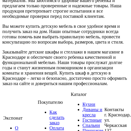
материалов. Мы заботимся о здоровье вашего ребенка и
предлагаем только проверенные и надежные товары. Наша
продукция претерпевает строгие испытания и все
необходимые проверки перед поставкой клиентам.
Вы можете купить детскую мебель в свое удобное время и
получить заказ на дом. Наши опытные сотрудники всегда
готовы помочь вам выбрать правильную мебель, провести
консультацию по вопросам выбора, размеров, цвета и стиля.
Заказывайте детские шкафы и стеллажи в нашем магазине в
Краснодаре и обеспечьте своего ребенка качественной и
функциональной мебелью. Наши товары прослужат долгие
годы и станут жизненным помощником в организации
комнаты и хранения вещей. Купить шкаф в детскую в
Краснодаре – легко и безопасно, достаточно просто оформить
заказ на сайте и довериться нашим профессионалам.
Каталог
Покупателю
Кухни
Диваны и
Контакты
Как
кресла
г. Краснодар,
сделать
Экспонат
Гостиные
ул.
заказ
Спальни
Черкасская
О
Оплата
Прихожие
137