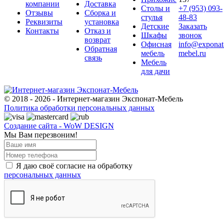
компании
Доставка
Столы и
+7 (953) 093-
Отзывы
Сборка и
стулья
48-83
Реквизиты
установка
Детские
Заказать
Контакты
Отказ и
Шкафы
звонок
возврат
Офисная
info@exponat
Обратная
мебель
mebel.ru
связь
Мебель
для дачи
© 2018 - 2026 - Интернет-магазин Экспонат-Мебель
Политика обработки персональных данных
Создание сайта - WoW DESIGN
Мы Вам перезвоним!
Я даю своё согласие на обработку
персональных данных