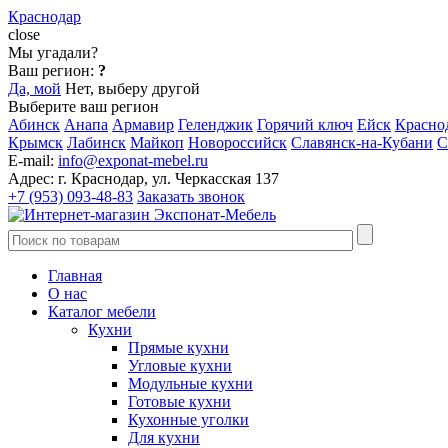
Краснодар
close
Мы угадали?
Ваш регион:
?
Да, мой
Нет, выберу другой
Выберите ваш регион
Абинск
Анапа
Армавир
Геленджик
Горячий ключ
Ейск
Красно
Крымск
Лабинск
Майкоп
Новороссийск
Славянск-на-Кубани
С
E-mail:
info@exponat-mebel.ru
Адрес:
г. Краснодар, ул. Черкасская 137
+7 (953) 093-48-83
Заказать звонок
Главная
О нас
Каталог мебели
Кухни
Прямые кухни
Угловые кухни
Модульные кухни
Готовые кухни
Кухонные уголки
Для кухни