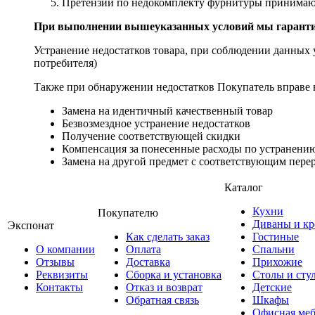
Претензии по недокомплекту фурнитуры принимаютс
При выполнении вышеуказанных условий мы гарантир
Устранение недостатков товара, при соблюдении данных у
потребителя)
Также при обнаружении недостатков Покупатель вправе в
Замена на идентичный качественный товар
Безвозмездное устранение недостатков
Получение соответствующей скидки
Компенсация за понесенные расходы по устранению
Замена на другой предмет с соответствующим перер
Каталог
Кухни
Покупателю
Диваны и кр
Экспонат
Как сделать заказ
Гостиные
О компании
Оплата
Спальни
Отзывы
Доставка
Прихожие
Реквизиты
Сборка и установка
Столы и сту
Контакты
Отказ и возврат
Детские
Обратная связь
Шкафы
Офисная меб