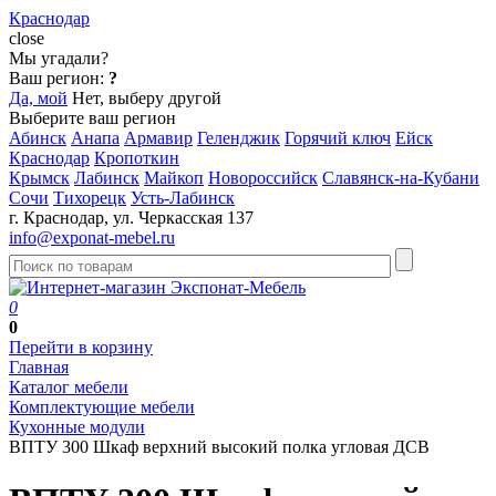
Краснодар
close
Мы угадали?
Ваш регион:
?
Да, мой
Нет, выберу другой
Выберите ваш регион
Абинск
Анапа
Армавир
Геленджик
Горячий ключ
Ейск
Краснодар
Кропоткин
Крымск
Лабинск
Майкоп
Новороссийск
Славянск-на-Кубани
Сочи
Тихорецк
Усть-Лабинск
г. Краснодар, ул. Черкасская 137
info@exponat-mebel.ru
0
0
Перейти в корзину
Главная
Каталог мебели
Комплектующие мебели
Кухонные модули
ВПТУ 300 Шкаф верхний высокий полка угловая ДСВ