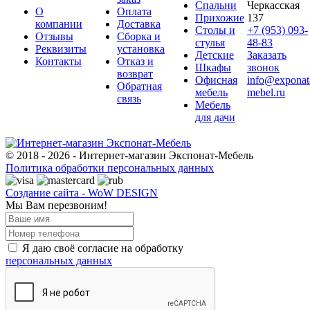
Спальни
Черкасская
О
Оплата
Прихожие
137
компании
Доставка
Столы и
+7 (953) 093-
Отзывы
Сборка и
стулья
48-83
Реквизиты
установка
Детские
Заказать
Контакты
Отказ и
Шкафы
звонок
возврат
Офисная
info@exponat
Обратная
мебель
mebel.ru
связь
Мебель
для дачи
© 2018 - 2026 - Интернет-магазин Экспонат-Мебель
Политика обработки персональных данных
Создание сайта - WoW DESIGN
Мы Вам перезвоним!
Я даю своё согласие на обработку
персональных данных