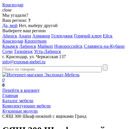
Краснодар
close
Мы угадали?
Ваш регион:
?
Да, мой
Нет, выберу другой
Выберите ваш регион
Абинск
Анапа
Армавир
Геленджик
Горячий ключ
Ейск
Краснодар
Кропоткин
Крымск
Лабинск
Майкоп
Новороссийск
Славянск-на-Кубани
Сочи
Тихорецк
Усть-Лабинск
г. Краснодар, ул. Черкасская 137
info@exponat-mebel.ru
0
0
Перейти в корзину
Главная
Каталог мебели
Комплектующие мебели
Кухонные модули
СЯШ 300 Шкаф нижний с ящиками Гранд