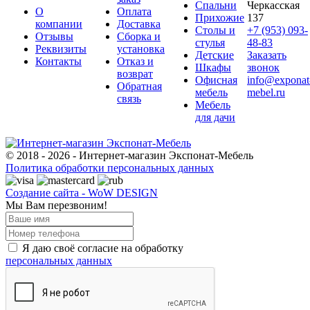
Спальни
Черкасская
О
Оплата
Прихожие
137
компании
Доставка
Столы и
+7 (953) 093-
Отзывы
Сборка и
стулья
48-83
Реквизиты
установка
Детские
Заказать
Контакты
Отказ и
Шкафы
звонок
возврат
Офисная
info@exponat
Обратная
мебель
mebel.ru
связь
Мебель
для дачи
© 2018 - 2026 - Интернет-магазин Экспонат-Мебель
Политика обработки персональных данных
Создание сайта - WoW DESIGN
Мы Вам перезвоним!
Я даю своё согласие на обработку
персональных данных