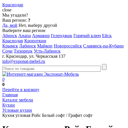
Краснодар
close
Мы угадали?
Ваш регион:
?
Да, мой
Нет, выберу другой
Выберите ваш регион
Абинск
Анапа
Армавир
Геленджик
Горячий ключ
Ейск
Краснодар
Кропоткин
Крымск
Лабинск
Майкоп
Новороссийск
Славянск-на-Кубани
Сочи
Тихорецк
Усть-Лабинск
г. Краснодар, ул. Черкасская 137
info@exponat-mebel.ru
0
0
Перейти в корзину
Главная
Каталог мебели
Кухни
Угловые кухни
Кухня угловая Ройс Белый софт / Графит софт