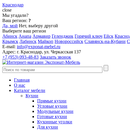
Краснодар
close
Мы угадали?
Ваш регион:
?
Да, мой
Нет, выберу другой
Выберите ваш регион
Абинск
Анапа
Армавир
Геленджик
Горячий ключ
Ейск
Красно
Крымск
Лабинск
Майкоп
Новороссийск
Славянск-на-Кубани
С
E-mail:
info@exponat-mebel.ru
Адрес:
г. Краснодар, ул. Черкасская 137
+7 (953) 093-48-83
Заказать звонок
Главная
О нас
Каталог мебели
Кухни
Прямые кухни
Угловые кухни
Модульные кухни
Готовые кухни
Кухонные уголки
Для кухни