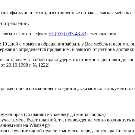
шкафы-купе и кухни, изготовленные на заказ, мягкая мебель в 
употреблении;
 связаться по телефону
+7 (953) 093-48-83
с менеджером
10 дней с момента обращения забрать у Вас мебель и вернуть о
ержания определяется продавцом, и зависят от региона доставки
мы оставляем за собой право удержать стоимость доставки до кон
от 20.10.1998 г № 1222).
должен посчитать количество единиц, указанных в документах 
ружен брак (сохраняйте упаковку до конца сборки)
чае замена будет платной, т.к повреждение могло возникнуть в
исанием или на WhatsApp
я в течение одной недели с момента передачи товара Покупат