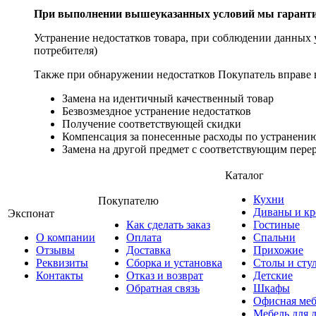
При выполнении вышеуказанных условий мы гарантир
Устранение недостатков товара, при соблюдении данных у
потребителя)
Также при обнаружении недостатков Покупатель вправе в
Замена на идентичный качественный товар
Безвозмездное устранение недостатков
Получение соответствующей скидки
Компенсация за понесенные расходы по устранению
Замена на другой предмет с соответствующим перер
Каталог
Кухни
Покупателю
Диваны и кр
Экспонат
Как сделать заказ
Гостиные
О компании
Оплата
Спальни
Отзывы
Доставка
Прихожие
Реквизиты
Сборка и установка
Столы и сту
Контакты
Отказ и возврат
Детские
Обратная связь
Шкафы
Офисная меб
Мебель для 