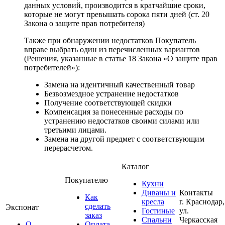
данных условий, производится в кратчайшие сроки,
которые не могут превышать сорока пяти дней (ст. 20
Закона о защите прав потребителя)
Также при обнаружении недостатков Покупатель
вправе выбрать один из перечисленных вариантов
(Решения, указанные в статье 18 Закона «О защите прав
потребителей»):
Замена на идентичный качественный товар
Безвозмездное устранение недостатков
Получение соответствующей скидки
Компенсация за понесенные расходы по
устранению недостатков своими силами или
третьими лицами.
Замена на другой предмет с соответствующим
перерасчетом.
Каталог
Покупателю
Кухни
Диваны и
Контакты
Как
кресла
г. Краснодар,
сделать
Экспонат
Гостиные
ул.
заказ
Спальни
Черкасская
О
Оплата