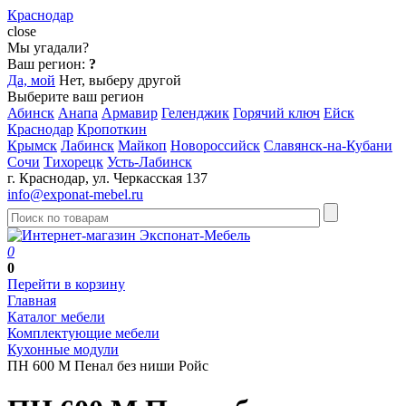
Краснодар
close
Мы угадали?
Ваш регион:
?
Да, мой
Нет, выберу другой
Выберите ваш регион
Абинск
Анапа
Армавир
Геленджик
Горячий ключ
Ейск
Краснодар
Кропоткин
Крымск
Лабинск
Майкоп
Новороссийск
Славянск-на-Кубани
Сочи
Тихорецк
Усть-Лабинск
г. Краснодар, ул. Черкасская 137
info@exponat-mebel.ru
0
0
Перейти в корзину
Главная
Каталог мебели
Комплектующие мебели
Кухонные модули
ПН 600 М Пенал без ниши Ройс