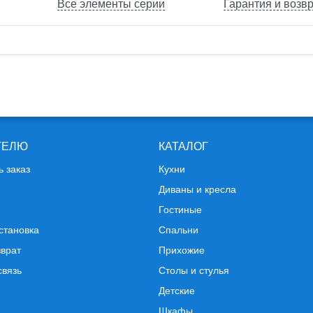
Все элементы серии
Гарантия и возв
ТЕЛЮ
КАТАЛОГ
ь заказ
Кухни
Диваны и кресла
Гостиные
становка
Спальни
зврат
Прихожие
связь
Столы и стулья
Детские
Шкафы