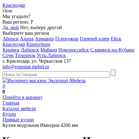
Краснодар
close
Мы угадали?
Ваш регион:
?
Да, мой
Нет, выберу другой
Выберите ваш регион
Абинск
Анапа
Армавир
Геленджик
Горячий ключ
Ейск
Краснодар
Кропоткин
Крымск
Лабинск
Майкоп
Новороссийск
Славянск-на-Кубани
Сочи
Тихорецк
Усть-Лабинск
г. Краснодар, ул. Черкасская 137
info@exponat-mebel.ru
0
0
Перейти в корзину
Главная
Каталог мебели
Кухни
Прямые кухни
Кухня модульная Империя 4200 мм