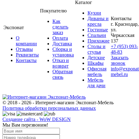
Каталог
Покупателю
Кухни
Диваны и
Контакты
Как
кресла
г. Краснодар,
сделать
Экспонат
Гостиные
ул.
заказ
Спальни
Черкасская
О
Оплата
Прихожие
137
компании
Доставка
Столы и
+7 (953) 093-
Отзывы
Сборка и
стулья
48-83
Реквизиты
установка
Детские
Заказать
Контакты
Отказ и
Шкафы
звонок
возврат
Офисная
info@exponat
Обратная
мебель
mebel.ru
связь
Мебель
для дачи
© 2018 - 2026 - Интернет-магазин Экспонат-Мебель
Политика обработки персональных данных
Создание сайта - WoW DESIGN
Мы Вам перезвоним!