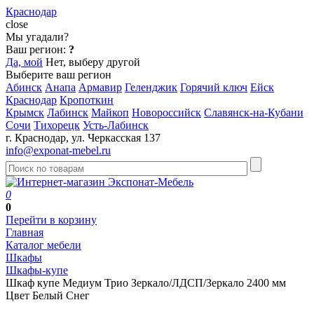
Краснодар
close
Мы угадали?
Ваш регион:
?
Да, мой
Нет, выберу другой
Выберите ваш регион
Абинск
Анапа
Армавир
Геленджик
Горячий ключ
Ейск
Краснодар
Кропоткин
Крымск
Лабинск
Майкоп
Новороссийск
Славянск-на-Кубани
Сочи
Тихорецк
Усть-Лабинск
г. Краснодар, ул. Черкасская 137
info@exponat-mebel.ru
0
0
Перейти в корзину
Главная
Каталог мебели
Шкафы
Шкафы-купе
Шкаф купе Медиум Трио Зеркало/ЛДСП/Зеркало 2400 мм
Цвет Белый Снег