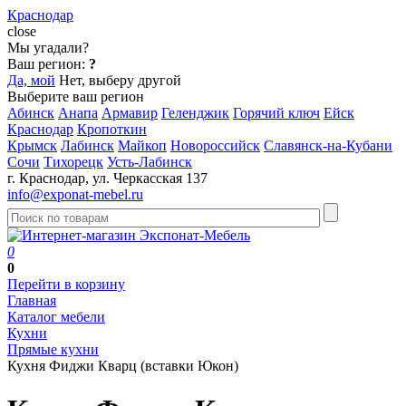
Краснодар
close
Мы угадали?
Ваш регион:
?
Да, мой
Нет, выберу другой
Выберите ваш регион
Абинск
Анапа
Армавир
Геленджик
Горячий ключ
Ейск
Краснодар
Кропоткин
Крымск
Лабинск
Майкоп
Новороссийск
Славянск-на-Кубани
Сочи
Тихорецк
Усть-Лабинск
г. Краснодар, ул. Черкасская 137
info@exponat-mebel.ru
0
0
Перейти в корзину
Главная
Каталог мебели
Кухни
Прямые кухни
Кухня Фиджи Кварц (вставки Юкон)