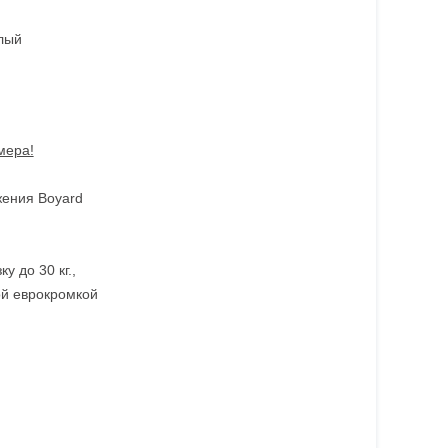
елый
мера!
ения Boyard
 до 30 кг.,
ой еврокромкой