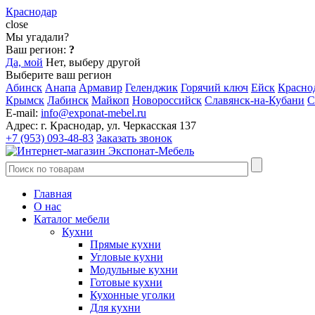
Краснодар
close
Мы угадали?
Ваш регион:
?
Да, мой
Нет, выберу другой
Выберите ваш регион
Абинск
Анапа
Армавир
Геленджик
Горячий ключ
Ейск
Красно
Крымск
Лабинск
Майкоп
Новороссийск
Славянск-на-Кубани
С
E-mail:
info@exponat-mebel.ru
Адрес:
г. Краснодар, ул. Черкасская 137
+7 (953) 093-48-83
Заказать звонок
Главная
О нас
Каталог мебели
Кухни
Прямые кухни
Угловые кухни
Модульные кухни
Готовые кухни
Кухонные уголки
Для кухни