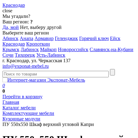
Краснодар
close
Мы угадали?
Ваш регион:
?
Да, мой
Нет, выберу другой
Выберите ваш регион
Абинск
Анапа
Армавир
Геленджик
Горячий ключ
Ейск
Краснодар
Кропоткин
Крымск
Лабинск
Майкоп
Новороссийск
Славянск-на-Кубани
Сочи
Тихорецк
Усть-Лабинск
г. Краснодар, ул. Черкасская 137
info@exponat-mebel.ru
0
0
Перейти в корзину
Главная
Каталог мебели
Комплектующие мебели
Кухонные модули
ПУ 550х550 Шкаф верхний угловой Капри