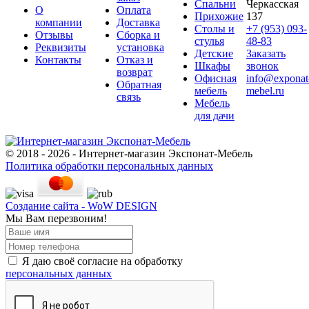
Спальни
Черкасская
О
Оплата
Прихожие
137
компании
Доставка
Столы и
+7 (953) 093-
Отзывы
Сборка и
стулья
48-83
Реквизиты
установка
Детские
Заказать
Контакты
Отказ и
Шкафы
звонок
возврат
Офисная
info@exponat
Обратная
мебель
mebel.ru
связь
Мебель
для дачи
© 2018 - 2026 - Интернет-магазин Экспонат-Мебель
Политика обработки персональных данных
Создание сайта - WoW DESIGN
Мы Вам перезвоним!
Я даю своё согласие на обработку
персональных данных