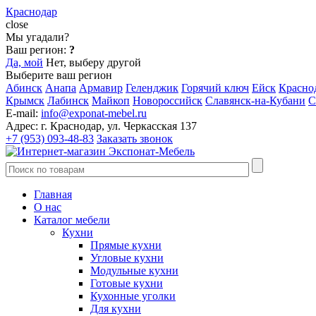
Краснодар
close
Мы угадали?
Ваш регион:
?
Да, мой
Нет, выберу другой
Выберите ваш регион
Абинск
Анапа
Армавир
Геленджик
Горячий ключ
Ейск
Красно
Крымск
Лабинск
Майкоп
Новороссийск
Славянск-на-Кубани
С
E-mail:
info@exponat-mebel.ru
Адрес:
г. Краснодар, ул. Черкасская 137
+7 (953) 093-48-83
Заказать звонок
Главная
О нас
Каталог мебели
Кухни
Прямые кухни
Угловые кухни
Модульные кухни
Готовые кухни
Кухонные уголки
Для кухни