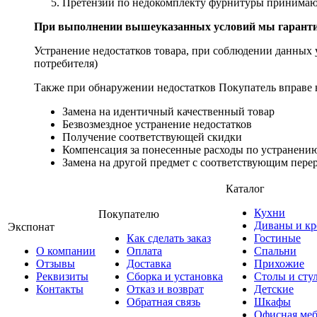
Претензии по недокомплекту фурнитуры принимаютс
При выполнении вышеуказанных условий мы гарантир
Устранение недостатков товара, при соблюдении данных у
потребителя)
Также при обнаружении недостатков Покупатель вправе в
Замена на идентичный качественный товар
Безвозмездное устранение недостатков
Получение соответствующей скидки
Компенсация за понесенные расходы по устранению
Замена на другой предмет с соответствующим перер
Каталог
Кухни
Покупателю
Диваны и кр
Экспонат
Как сделать заказ
Гостиные
О компании
Оплата
Спальни
Отзывы
Доставка
Прихожие
Реквизиты
Сборка и установка
Столы и сту
Контакты
Отказ и возврат
Детские
Обратная связь
Шкафы
Офисная меб