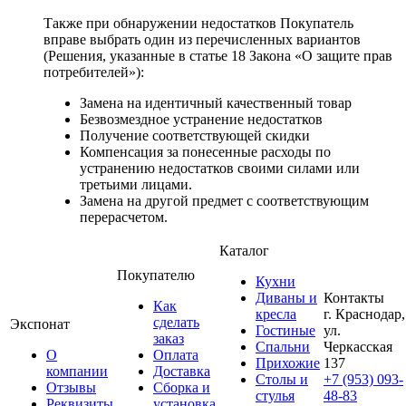
Также при обнаружении недостатков Покупатель
вправе выбрать один из перечисленных вариантов
(Решения, указанные в статье 18 Закона «О защите прав
потребителей»):
Замена на идентичный качественный товар
Безвозмездное устранение недостатков
Получение соответствующей скидки
Компенсация за понесенные расходы по
устранению недостатков своими силами или
третьими лицами.
Замена на другой предмет с соответствующим
перерасчетом.
Каталог
Покупателю
Кухни
Диваны и
Контакты
Как
кресла
г. Краснодар,
сделать
Экспонат
Гостиные
ул.
заказ
Спальни
Черкасская
О
Оплата
Прихожие
137
компании
Доставка
Столы и
+7 (953) 093-
Отзывы
Сборка и
стулья
48-83
Реквизиты
установка