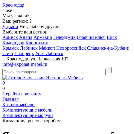
Краснодар
close
Мы угадали?
Ваш регион:
?
Да, мой
Нет, выберу другой
Выберите ваш регион
Абинск
Анапа
Армавир
Геленджик
Горячий ключ
Ейск
Краснодар
Кропоткин
Крымск
Лабинск
Майкоп
Новороссийск
Славянск-на-Кубани
Сочи
Тихорецк
Усть-Лабинск
г. Краснодар, ул. Черкасская 137
info@exponat-mebel.ru
0
0
Перейти в корзину
Главная
Каталог мебели
Комплектующие мебели
Комплектующие модули
Яшма полукресло с коробом