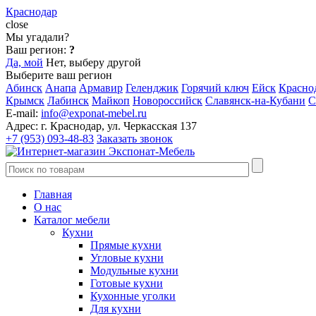
Краснодар
close
Мы угадали?
Ваш регион:
?
Да, мой
Нет, выберу другой
Выберите ваш регион
Абинск
Анапа
Армавир
Геленджик
Горячий ключ
Ейск
Красно
Крымск
Лабинск
Майкоп
Новороссийск
Славянск-на-Кубани
С
E-mail:
info@exponat-mebel.ru
Адрес:
г. Краснодар, ул. Черкасская 137
+7 (953) 093-48-83
Заказать звонок
Главная
О нас
Каталог мебели
Кухни
Прямые кухни
Угловые кухни
Модульные кухни
Готовые кухни
Кухонные уголки
Для кухни