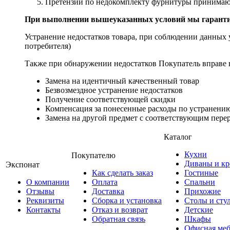
Претензии по недокомплекту фурнитуры принимаютс
При выполнении вышеуказанных условий мы гарантир
Устранение недостатков товара, при соблюдении данных у
потребителя)
Также при обнаружении недостатков Покупатель вправе в
Замена на идентичный качественный товар
Безвозмездное устранение недостатков
Получение соответствующей скидки
Компенсация за понесенные расходы по устранению
Замена на другой предмет с соответствующим перер
Каталог
Кухни
Покупателю
Диваны и кр
Экспонат
Как сделать заказ
Гостиные
О компании
Оплата
Спальни
Отзывы
Доставка
Прихожие
Реквизиты
Сборка и установка
Столы и сту
Контакты
Отказ и возврат
Детские
Обратная связь
Шкафы
Офисная меб