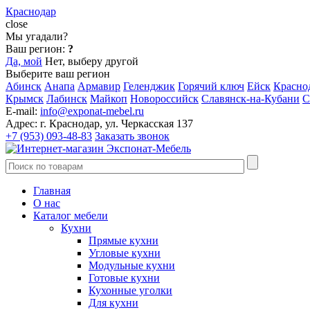
Краснодар
close
Мы угадали?
Ваш регион:
?
Да, мой
Нет, выберу другой
Выберите ваш регион
Абинск
Анапа
Армавир
Геленджик
Горячий ключ
Ейск
Красно
Крымск
Лабинск
Майкоп
Новороссийск
Славянск-на-Кубани
С
E-mail:
info@exponat-mebel.ru
Адрес:
г. Краснодар, ул. Черкасская 137
+7 (953) 093-48-83
Заказать звонок
Главная
О нас
Каталог мебели
Кухни
Прямые кухни
Угловые кухни
Модульные кухни
Готовые кухни
Кухонные уголки
Для кухни