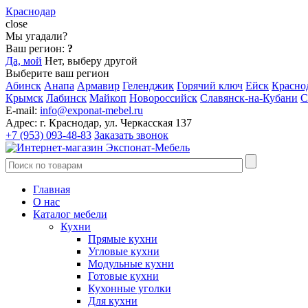
Краснодар
close
Мы угадали?
Ваш регион:
?
Да, мой
Нет, выберу другой
Выберите ваш регион
Абинск
Анапа
Армавир
Геленджик
Горячий ключ
Ейск
Красно
Крымск
Лабинск
Майкоп
Новороссийск
Славянск-на-Кубани
С
E-mail:
info@exponat-mebel.ru
Адрес:
г. Краснодар, ул. Черкасская 137
+7 (953) 093-48-83
Заказать звонок
Главная
О нас
Каталог мебели
Кухни
Прямые кухни
Угловые кухни
Модульные кухни
Готовые кухни
Кухонные уголки
Для кухни