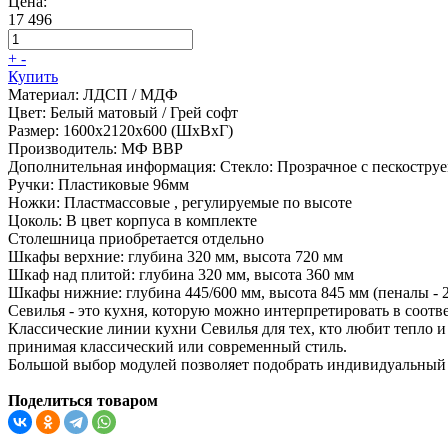
Цена:
17 496
+
-
Купить
Материал:
ЛДСП / МДФ
Цвет:
Белый матовый / Грей софт
Размер:
1600х2120х600 (ШхВхГ)
Производитель:
МФ ВВР
Дополнительная информация:
Стекло: Прозрачное с пескостру
Ручки: Пластиковые 96мм
Ножки: Пластмассовые , регулируемые по высоте
Цоколь: В цвет корпуса в комплекте
Столешница приобретается отдельно
Шкафы верхние: глубина 320 мм, высота 720 мм
Шкаф над плитой: глубина 320 мм, высота 360 мм
Шкафы нижние: глубина 445/600 мм, высота 845 мм (пеналы - 
Севилья - это кухня, которую можно интерпретировать в соотв
Классические линии кухни Севилья для тех, кто любит тепло 
принимая классический или современный стиль.
Большой выбор модулей позволяет подобрать индивидуальный
Поделиться товаром