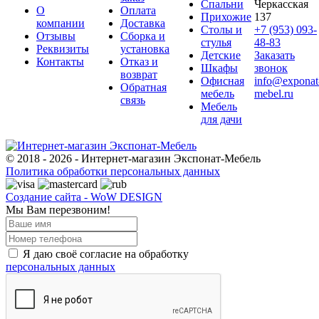
Спальни
Черкасская
О
Оплата
Прихожие
137
компании
Доставка
Столы и
+7 (953) 093-
Отзывы
Сборка и
стулья
48-83
Реквизиты
установка
Детские
Заказать
Контакты
Отказ и
Шкафы
звонок
возврат
Офисная
info@exponat
Обратная
мебель
mebel.ru
связь
Мебель
для дачи
© 2018 - 2026 - Интернет-магазин Экспонат-Мебель
Политика обработки персональных данных
Создание сайта - WoW DESIGN
Мы Вам перезвоним!
Я даю своё согласие на обработку
персональных данных