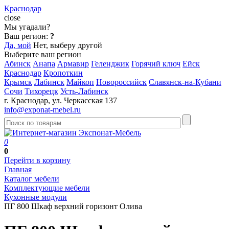
Краснодар
close
Мы угадали?
Ваш регион:
?
Да, мой
Нет, выберу другой
Выберите ваш регион
Абинск
Анапа
Армавир
Геленджик
Горячий ключ
Ейск
Краснодар
Кропоткин
Крымск
Лабинск
Майкоп
Новороссийск
Славянск-на-Кубани
Сочи
Тихорецк
Усть-Лабинск
г. Краснодар, ул. Черкасская 137
info@exponat-mebel.ru
0
0
Перейти в корзину
Главная
Каталог мебели
Комплектующие мебели
Кухонные модули
ПГ 800 Шкаф верхний горизонт Олива